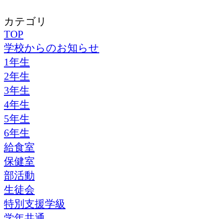
カテゴリ
TOP
学校からのお知らせ
1年生
2年生
3年生
4年生
5年生
6年生
給食室
保健室
部活動
生徒会
特別支援学級
学年共通