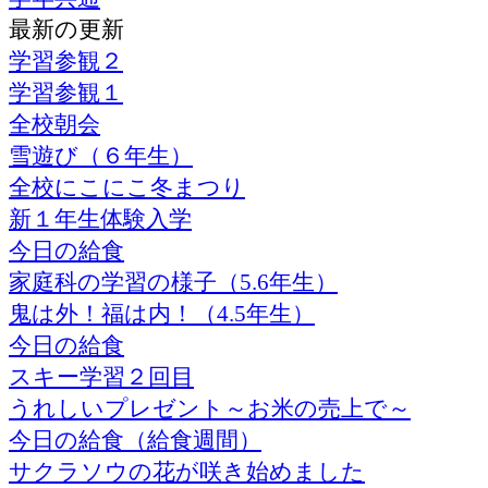
最新の更新
学習参観２
学習参観１
全校朝会
雪遊び（６年生）
全校にこにこ冬まつり
新１年生体験入学
今日の給食
家庭科の学習の様子（5.6年生）
鬼は外！福は内！（4.5年生）
今日の給食
スキー学習２回目
うれしいプレゼント～お米の売上で～
今日の給食（給食週間）
サクラソウの花が咲き始めました