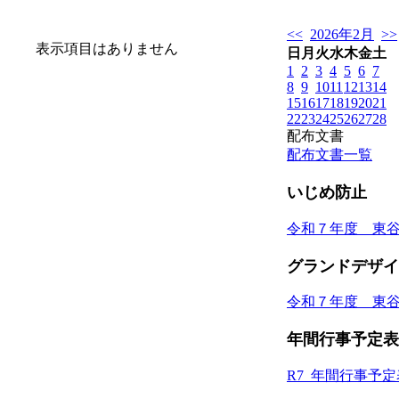
<<
2026年2月
>>
表示項目はありません
日
月
火
水
木
金
土
1
2
3
4
5
6
7
8
9
10
11
12
13
14
15
16
17
18
19
20
21
22
23
24
25
26
27
28
配布文書
配布文書一覧
いじめ防止
令和７年度 東
グランドデザイ
令和７年度 東
年間行事予定表
R7_年間行事予定