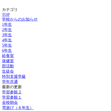
カテゴリ
TOP
学校からのお知らせ
1年生
2年生
3年生
4年生
5年生
6年生
給食室
保健室
部活動
生徒会
特別支援学級
学年共通
最新の更新
学習参観２
学習参観１
全校朝会
雪遊び（６年生）