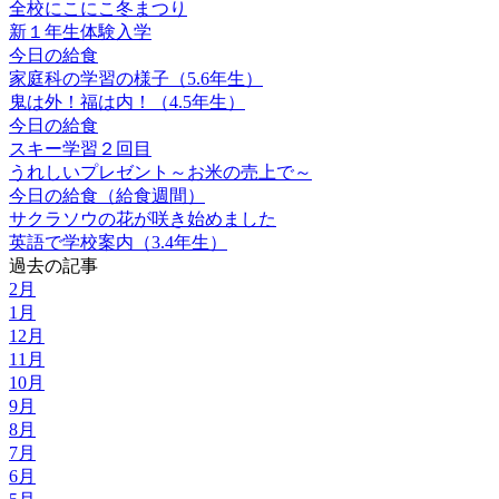
全校にこにこ冬まつり
新１年生体験入学
今日の給食
家庭科の学習の様子（5.6年生）
鬼は外！福は内！（4.5年生）
今日の給食
スキー学習２回目
うれしいプレゼント～お米の売上で～
今日の給食（給食週間）
サクラソウの花が咲き始めました
英語で学校案内（3.4年生）
過去の記事
2月
1月
12月
11月
10月
9月
8月
7月
6月