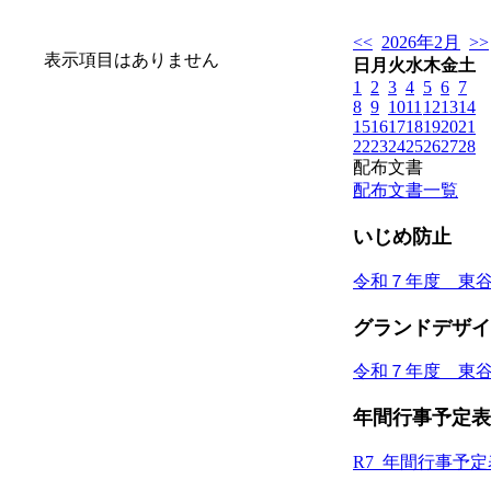
<<
2026年2月
>>
表示項目はありません
日
月
火
水
木
金
土
1
2
3
4
5
6
7
8
9
10
11
12
13
14
15
16
17
18
19
20
21
22
23
24
25
26
27
28
配布文書
配布文書一覧
いじめ防止
令和７年度 東
グランドデザイ
令和７年度 東
年間行事予定表
R7_年間行事予定