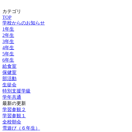
カテゴリ
TOP
学校からのお知らせ
1年生
2年生
3年生
4年生
5年生
6年生
給食室
保健室
部活動
生徒会
特別支援学級
学年共通
最新の更新
学習参観２
学習参観１
全校朝会
雪遊び（６年生）