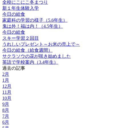
全校にこにこ冬まつり
新１年生体験入学
今日の給食
家庭科の学習の様子（5.6年生）
鬼は外！福は内！（4.5年生）
今日の給食
スキー学習２回目
うれしいプレゼント～お米の売上で～
今日の給食（給食週間）
サクラソウの花が咲き始めました
英語で学校案内（3.4年生）
過去の記事
2月
1月
12月
11月
10月
9月
8月
7月
6月