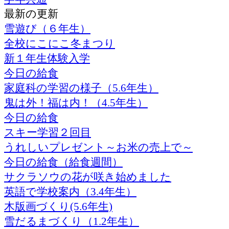
最新の更新
雪遊び（６年生）
全校にこにこ冬まつり
新１年生体験入学
今日の給食
家庭科の学習の様子（5.6年生）
鬼は外！福は内！（4.5年生）
今日の給食
スキー学習２回目
うれしいプレゼント～お米の売上で～
今日の給食（給食週間）
サクラソウの花が咲き始めました
英語で学校案内（3.4年生）
木版画づくり(5.6年生)
雪だるまづくり（1.2年生）