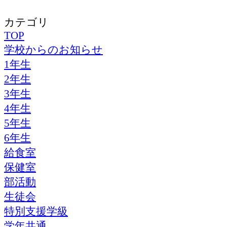
カテゴリ
TOP
学校からのお知らせ
1年生
2年生
3年生
4年生
5年生
6年生
給食室
保健室
部活動
生徒会
特別支援学級
学年共通