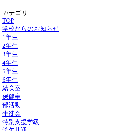
カテゴリ
TOP
学校からのお知らせ
1年生
2年生
3年生
4年生
5年生
6年生
給食室
保健室
部活動
生徒会
特別支援学級
学年共通