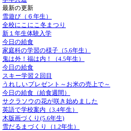
最新の更新
雪遊び（６年生）
全校にこにこ冬まつり
新１年生体験入学
今日の給食
家庭科の学習の様子（5.6年生）
鬼は外！福は内！（4.5年生）
今日の給食
スキー学習２回目
うれしいプレゼント～お米の売上で～
今日の給食（給食週間）
サクラソウの花が咲き始めました
英語で学校案内（3.4年生）
木版画づくり(5.6年生)
雪だるまづくり（1.2年生）