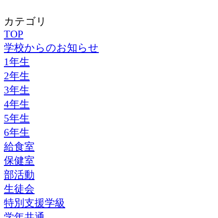
カテゴリ
TOP
学校からのお知らせ
1年生
2年生
3年生
4年生
5年生
6年生
給食室
保健室
部活動
生徒会
特別支援学級
学年共通