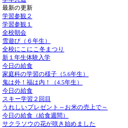
最新の更新
学習参観２
学習参観１
全校朝会
雪遊び（６年生）
全校にこにこ冬まつり
新１年生体験入学
今日の給食
家庭科の学習の様子（5.6年生）
鬼は外！福は内！（4.5年生）
今日の給食
スキー学習２回目
うれしいプレゼント～お米の売上で～
今日の給食（給食週間）
サクラソウの花が咲き始めました