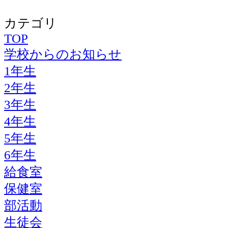
カテゴリ
TOP
学校からのお知らせ
1年生
2年生
3年生
4年生
5年生
6年生
給食室
保健室
部活動
生徒会