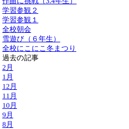
作曲に挑戦（3.4年生）
学習参観２
学習参観１
全校朝会
雪遊び（６年生）
全校にこにこ冬まつり
過去の記事
2月
1月
12月
11月
10月
9月
8月