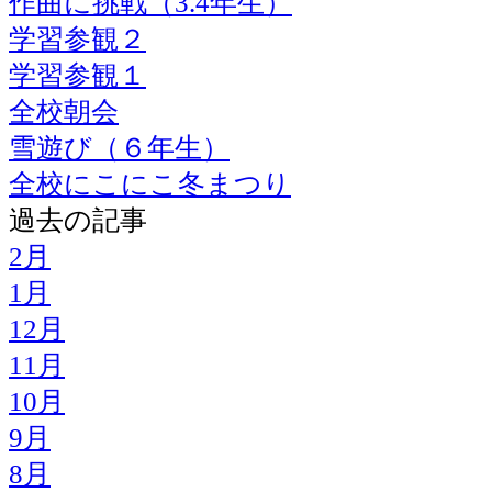
作曲に挑戦（3.4年生）
学習参観２
学習参観１
全校朝会
雪遊び（６年生）
全校にこにこ冬まつり
過去の記事
2月
1月
12月
11月
10月
9月
8月