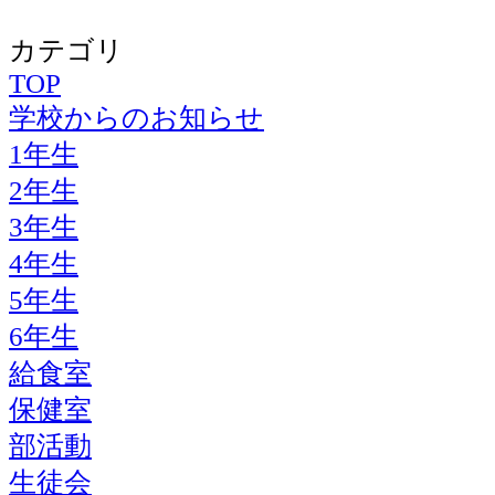
カテゴリ
TOP
学校からのお知らせ
1年生
2年生
3年生
4年生
5年生
6年生
給食室
保健室
部活動
生徒会