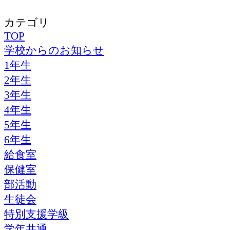
カテゴリ
TOP
学校からのお知らせ
1年生
2年生
3年生
4年生
5年生
6年生
給食室
保健室
部活動
生徒会
特別支援学級
学年共通