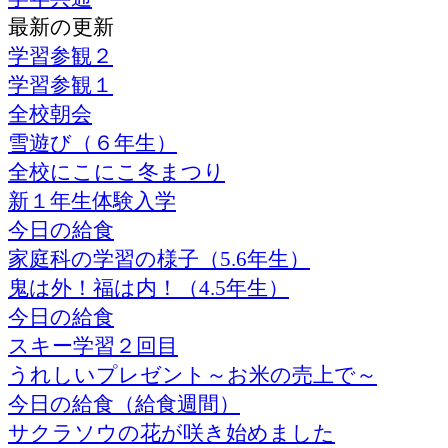
最新の更新
学習参観２
学習参観１
全校朝会
雪遊び（６年生）
全校にこにこ冬まつり
新１年生体験入学
今日の給食
家庭科の学習の様子（5.6年生）
鬼は外！福は内！（4.5年生）
今日の給食
スキー学習２回目
うれしいプレゼント～お米の売上で～
今日の給食（給食週間）
サクラソウの花が咲き始めました