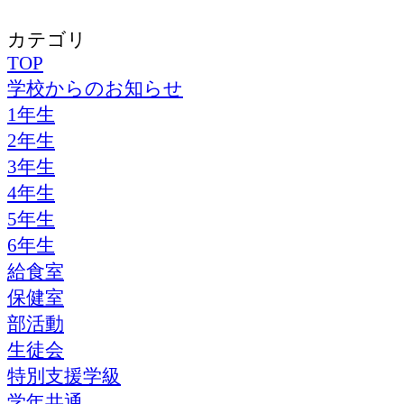
カテゴリ
TOP
学校からのお知らせ
1年生
2年生
3年生
4年生
5年生
6年生
給食室
保健室
部活動
生徒会
特別支援学級
学年共通