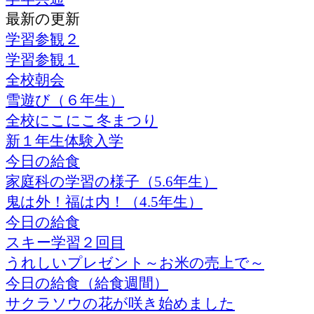
最新の更新
学習参観２
学習参観１
全校朝会
雪遊び（６年生）
全校にこにこ冬まつり
新１年生体験入学
今日の給食
家庭科の学習の様子（5.6年生）
鬼は外！福は内！（4.5年生）
今日の給食
スキー学習２回目
うれしいプレゼント～お米の売上で～
今日の給食（給食週間）
サクラソウの花が咲き始めました