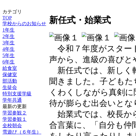
カテゴリ
TOP
新任式・始業式
学校からのお知らせ
1年生
2年生
3年生
令和７年度がスター
4年生
5年生
声から、進級の喜びと
6年生
給食室
新任式では、新しく
保健室
聞きました。子どもた
部活動
生徒会
くわくしながら真剣に
特別支援学級
学年共通
待が膨らむ出会いとな
最新の更新
始業式では、校長から
学習参観２
学習参観１
合言葉に、「自分も仲
全校朝会
雪遊び（６年生）
をしたり言ったりしま