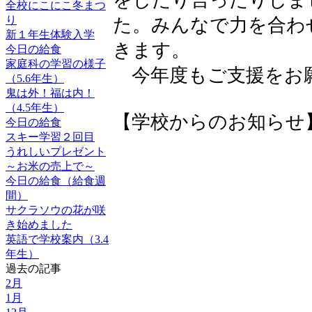
全校にこにこ冬まつ
り
た。みんなで力を合わ
新１年生体験入学
きます。
今日の給食
家庭科の学習の様子
今年度もご支援をお
（5.6年生）
鬼は外！福は内！
（4.5年生）
【学校からのお知らせ】 2025
今日の給食
スキー学習２回目
うれしいプレゼント
～お米の売上で～
今日の給食（給食週
間）
サクラソウの花が咲
き始めました
英語で学校案内（3.4
年生）
過去の記事
2月
1月