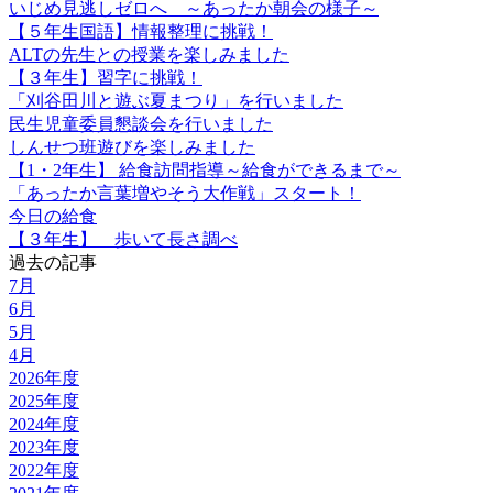
いじめ見逃しゼロへ ～あったか朝会の様子～
【５年生国語】情報整理に挑戦！
ALTの先生との授業を楽しみました
【３年生】習字に挑戦！
「刈谷田川と遊ぶ夏まつり」を行いました
民生児童委員懇談会を行いました
しんせつ班遊びを楽しみました
【1・2年生】 給食訪問指導～給食ができるまで～
「あったか言葉増やそう大作戦」スタート！
今日の給食
【３年生】 歩いて長さ調べ
過去の記事
7月
6月
5月
4月
2026年度
2025年度
2024年度
2023年度
2022年度