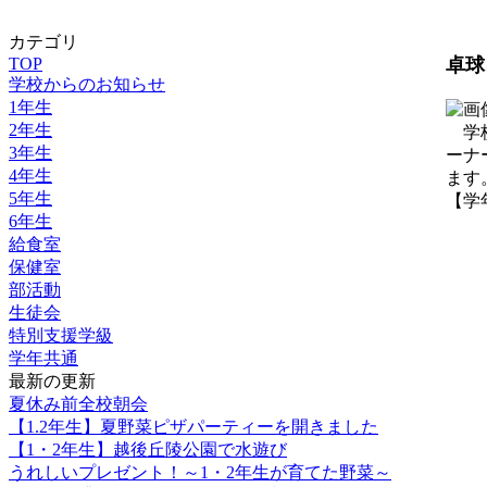
カテゴリ
TOP
卓球
学校からのお知らせ
1年生
2年生
学校
3年生
ーナ
4年生
ます
5年生
【学年共
6年生
給食室
保健室
部活動
生徒会
特別支援学級
学年共通
最新の更新
夏休み前全校朝会
【1.2年生】夏野菜ピザパーティーを開きました
【1・2年生】越後丘陵公園で水遊び
うれしいプレゼント！～1・2年生が育てた野菜～