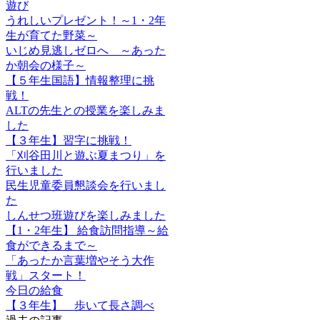
遊び
うれしいプレゼント！～1・2年
生が育てた野菜～
いじめ見逃しゼロへ ～あった
か朝会の様子～
【５年生国語】情報整理に挑
戦！
ALTの先生との授業を楽しみま
した
【３年生】習字に挑戦！
「刈谷田川と遊ぶ夏まつり」を
行いました
民生児童委員懇談会を行いまし
た
しんせつ班遊びを楽しみました
【1・2年生】 給食訪問指導～給
食ができるまで～
「あったか言葉増やそう大作
戦」スタート！
今日の給食
【３年生】 歩いて長さ調べ