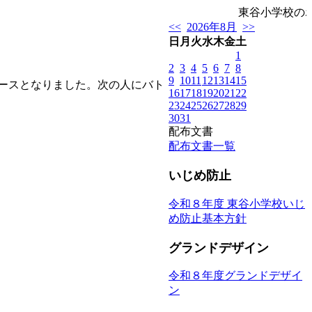
東谷小学校の
<<
2026年8月
>>
日
月
火
水
木
金
土
1
2
3
4
5
6
7
8
9
10
11
12
13
14
15
ースとなりました。次の人にバト
16
17
18
19
20
21
22
23
24
25
26
27
28
29
30
31
配布文書
配布文書一覧
いじめ防止
令和８年度 東谷小学校いじ
め防止基本方針
グランドデザイン
令和８年度グランドデザイ
ン