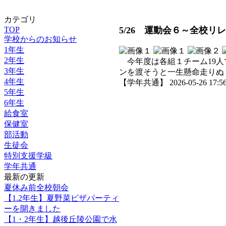
カテゴリ
TOP
5/26 運動会６～全校リ
学校からのお知らせ
1年生
2年生
今年度は各組１チーム19人
3年生
ンを渡そうと一生懸命走りぬ
4年生
【学年共通】 2026-05-26 17:56
5年生
6年生
給食室
保健室
部活動
生徒会
特別支援学級
学年共通
最新の更新
夏休み前全校朝会
【1.2年生】夏野菜ピザパーティ
ーを開きました
【1・2年生】越後丘陵公園で水