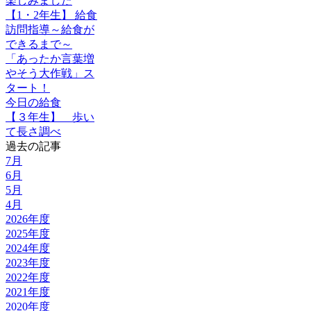
楽しみました
【1・2年生】 給食
訪問指導～給食が
できるまで～
「あったか言葉増
やそう大作戦」ス
タート！
今日の給食
【３年生】 歩い
て長さ調べ
過去の記事
7月
6月
5月
4月
2026年度
2025年度
2024年度
2023年度
2022年度
2021年度
2020年度