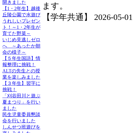
開きました
ます。
【1・2年生】越後
丘陵公園で水遊び
【学年共通】 2026-05-01 1
うれしいプレゼン
ト！～1・2年生が
育てた野菜～
いじめ見逃しゼロ
へ ～あったか朝
会の様子～
【５年生国語】情
報整理に挑戦！
ALTの先生との授
業を楽しみました
【３年生】習字に
挑戦！
「刈谷田川と遊ぶ
夏まつり」を行い
ました
民生児童委員懇談
会を行いました
しんせつ班遊びを