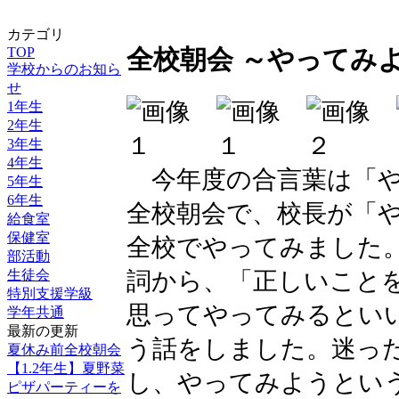
カテゴリ
TOP
全校朝会 ～やってみ
学校からのお知ら
せ
1年生
2年生
3年生
4年生
今年度の合言葉は「や
5年生
6年生
全校朝会で、校長が「
給食室
保健室
全校でやってみました
部活動
詞から、「正しいこと
生徒会
特別支援学級
思ってやってみるとい
学年共通
最新の更新
う話をしました。迷っ
夏休み前全校朝会
【1.2年生】夏野菜
し、やってみようとい
ピザパーティーを