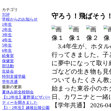
カテゴリ
TOP
守ろう！飛ばそう
学校からのお知らせ
1年生
2年生
3年生
4年生
3.4年生が、ホタ
5年生
6年生
行ってきました。子
給食室
保健室
に夢中になって取り
部活動
ゴなどの生き物も見
生徒会
特別支援学級
ついてもたくさん教
学年共通
始まった東谷小のホ
最新の更新
夏休み前全校朝会
日、カワニナと一緒
【1.2年生】夏野菜ピザパー
ティーを開きました
【学年共通】 2026-04-23
【1・2年生】越後丘陵公園