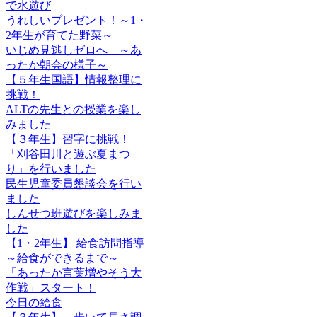
で水遊び
うれしいプレゼント！～1・
2年生が育てた野菜～
いじめ見逃しゼロへ ～あ
ったか朝会の様子～
【５年生国語】情報整理に
挑戦！
ALTの先生との授業を楽し
みました
【３年生】習字に挑戦！
「刈谷田川と遊ぶ夏まつ
り」を行いました
民生児童委員懇談会を行い
ました
しんせつ班遊びを楽しみま
した
【1・2年生】 給食訪問指導
～給食ができるまで～
「あったか言葉増やそう大
作戦」スタート！
今日の給食