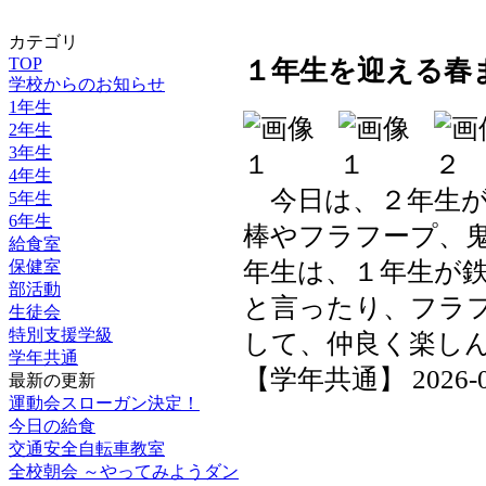
カテゴリ
TOP
１年生を迎える春
学校からのお知らせ
1年生
2年生
3年生
4年生
今日は、２年生が
5年生
6年生
棒やフラフープ、
給食室
年生は、１年生が
保健室
部活動
と言ったり、フラ
生徒会
特別支援学級
して、仲良く楽し
学年共通
【学年共通】 2026-04-
最新の更新
運動会スローガン決定！
今日の給食
交通安全自転車教室
全校朝会 ～やってみようダン