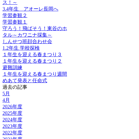
ス！～
3.4年生 アオーレ長岡へ
学習参観２
学習参観１
守ろう！飛ばそう！東谷のホ
タル～カワニナ採集～
しんせつ班顔合わせ会
1.2年生 学校探検
１年生を迎える春まつり３
１年生を迎える春まつり２
避難訓練
１年生を迎える春まつり週間
めあて発表と任命式
過去の記事
5月
4月
2026年度
2025年度
2024年度
2023年度
2022年度