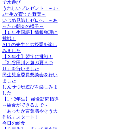
で水遊び
うれしいプレゼント！～1・
2年生が育てた野菜～
いじめ見逃しゼロへ ～あ
ったか朝会の様子～
【５年生国語】情報整理に
挑戦！
ALTの先生との授業を楽し
みました
【３年生】習字に挑戦！
「刈谷田川と遊ぶ夏まつ
り」を行いました
民生児童委員懇談会を行い
ました
しんせつ班遊びを楽しみま
した
【1・2年生】 給食訪問指導
～給食ができるまで～
「あったか言葉増やそう大
作戦」スタート！
今日の給食