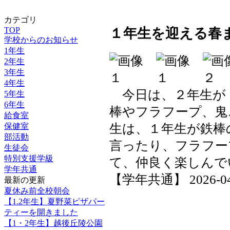
カテゴリ
TOP
１年生を迎える春
学校からのお知らせ
1年生
2年生
3年生
4年生
今日は、２年生が
5年生
6年生
棒やフラフープ、鬼
給食室
生は、１年生が鉄棒
保健室
部活動
言ったり、フラフー
生徒会
特別支援学級
て、仲良く楽しんで
学年共通
【学年共通】 2026-04-2
最新の更新
夏休み前全校朝会
【1.2年生】夏野菜ピザパー
ティーを開きました
【1・2年生】越後丘陵公園