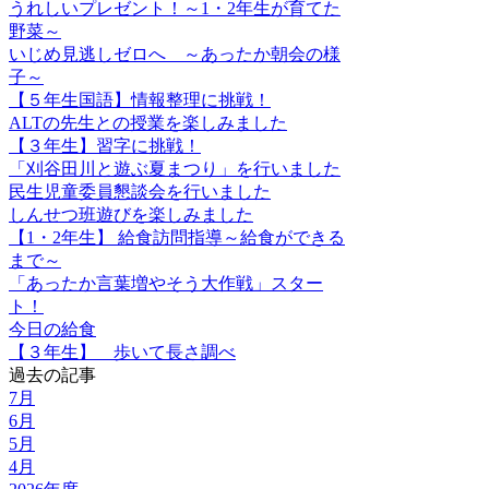
うれしいプレゼント！～1・2年生が育てた
野菜～
いじめ見逃しゼロへ ～あったか朝会の様
子～
【５年生国語】情報整理に挑戦！
ALTの先生との授業を楽しみました
【３年生】習字に挑戦！
「刈谷田川と遊ぶ夏まつり」を行いました
民生児童委員懇談会を行いました
しんせつ班遊びを楽しみました
【1・2年生】 給食訪問指導～給食ができる
まで～
「あったか言葉増やそう大作戦」スター
ト！
今日の給食
【３年生】 歩いて長さ調べ
過去の記事
7月
6月
5月
4月