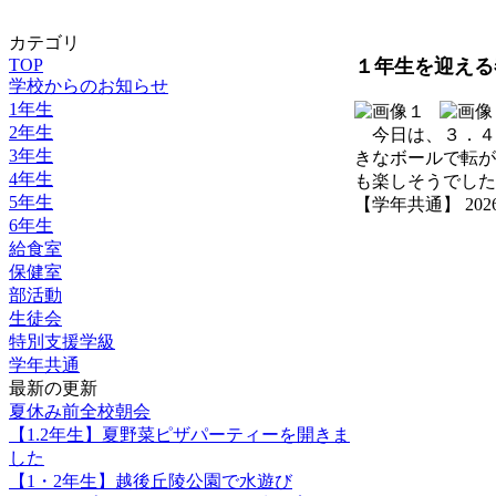
カテゴリ
TOP
１年生を迎える
学校からのお知らせ
1年生
2年生
今日は、３．４
3年生
きなボールで転が
4年生
も楽しそうでした
5年生
【学年共通】 2026-04
6年生
給食室
保健室
部活動
生徒会
特別支援学級
学年共通
最新の更新
夏休み前全校朝会
【1.2年生】夏野菜ピザパーティーを開きま
した
【1・2年生】越後丘陵公園で水遊び