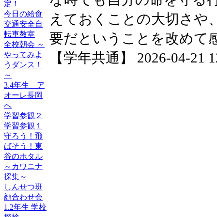
定！
今日の給食
えておくことの大切さや
交通安全自
転車教室
要だということを改めて
全校朝会 ～
【学年共通】 2026-04-21 12:
やってみよ
うダンス！
～
3.4年生 ア
オーレ長岡
へ
学習参観２
学習参観１
守ろう！飛
ばそう！東
谷のホタル
～カワニナ
採集～
しんせつ班
顔合わせ会
1.2年生 学校