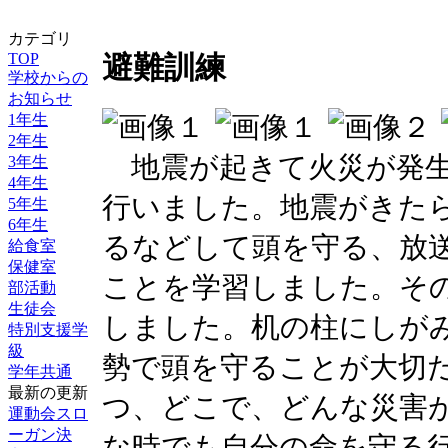
カテゴリ
TOP
避難訓練
学校からの
お知らせ
1年生
2年生
地震が起きて火災が発生
3年生
4年生
行いました。地震がきた
5年生
6年生
るなどして頭を守る、放
給食室
保健室
ことを学習しました。そ
部活動
生徒会
しました。机の柱にしが
特別支援学
級
勢で頭を守ることが大切
学年共通
最新の更新
つ、どこで、どんな災害
運動会スロ
ーガン決
な時でも自分の命を守る