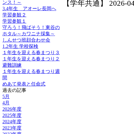
【学年共通】 2026-04-2
ンス！～
3.4年生 アオーレ長岡へ
学習参観２
学習参観１
守ろう！飛ばそう！東谷の
ホタル～カワニナ採集～
しんせつ班顔合わせ会
1.2年生 学校探検
１年生を迎える春まつり３
１年生を迎える春まつり２
避難訓練
１年生を迎える春まつり週
間
めあて発表と任命式
過去の記事
5月
4月
2026年度
2025年度
2024年度
2023年度