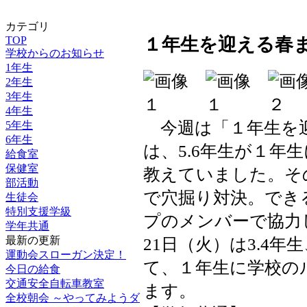
カテゴリ
TOP
１年生を迎える春
学校からのお知らせ
1年生
2年生
3年生
4年生
今週は「１年生を迎
5年生
6年生
は、5.6年生が１年
給食室
保健室
教えていました。そ
部活動
で穴掘り対決。でき
生徒会
特別支援学級
プのメンバーで協力
学年共通
21日（火）は3.4
最新の更新
運動会スローガン決定！
て、１年生に学校の
今日の給食
交通安全自転車教室
ます。
全校朝会 ～やってみようダ