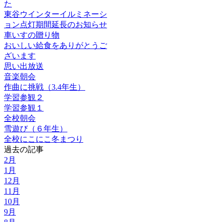
た
東谷ウインターイルミネーシ
ョン点灯期間延長のお知らせ
車いすの贈り物
おいしい給食をありがとうご
ざいます
思い出放送
音楽朝会
作曲に挑戦（3.4年生）
学習参観２
学習参観１
全校朝会
雪遊び（６年生）
全校にこにこ冬まつり
過去の記事
2月
1月
12月
11月
10月
9月