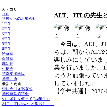
カテゴリ
ALT、JTLの先
TOP
学校からのお知らせ
1年生
2年生
3年生
4年生
今日は、ALT、J
5年生
6年生
ちは、朝からALT
給食室
楽しみにしていま
保健室
部活動
業を行いました。1
生徒会
特別支援学級
ようと頑張ってい
学年共通
していました。
最新の更新
委員会引き継ぎ式
【学年共通】 2026-02-
学校運営協議会
のこぎりを使って(3.4年生）
ALT、JTLの先生と学習しまし