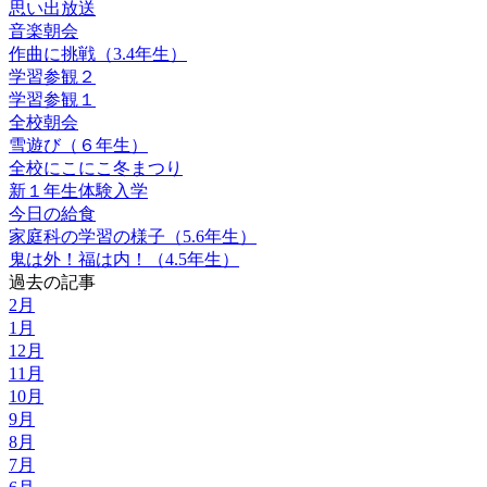
思い出放送
音楽朝会
作曲に挑戦（3.4年生）
学習参観２
学習参観１
全校朝会
雪遊び（６年生）
全校にこにこ冬まつり
新１年生体験入学
今日の給食
家庭科の学習の様子（5.6年生）
鬼は外！福は内！（4.5年生）
過去の記事
2月
1月
12月
11月
10月
9月
8月
7月