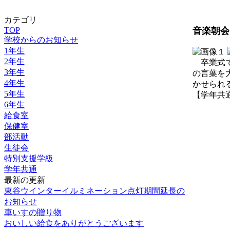
カテゴリ
TOP
音楽朝会
学校からのお知らせ
1年生
2年生
卒業式で
3年生
の言葉を
4年生
かせられ
5年生
【学年共通】 2
6年生
給食室
保健室
部活動
生徒会
特別支援学級
学年共通
最新の更新
東谷ウインターイルミネーション点灯期間延長の
お知らせ
車いすの贈り物
おいしい給食をありがとうございます