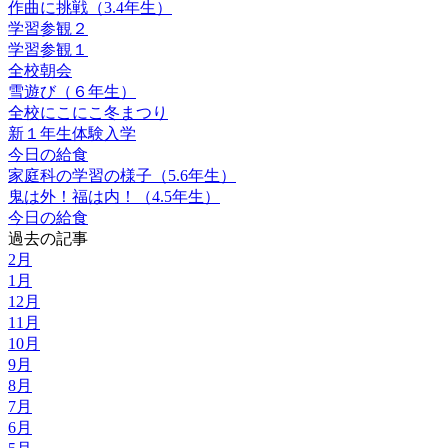
作曲に挑戦（3.4年生）
学習参観２
学習参観１
全校朝会
雪遊び（６年生）
全校にこにこ冬まつり
新１年生体験入学
今日の給食
家庭科の学習の様子（5.6年生）
鬼は外！福は内！（4.5年生）
今日の給食
過去の記事
2月
1月
12月
11月
10月
9月
8月
7月
6月