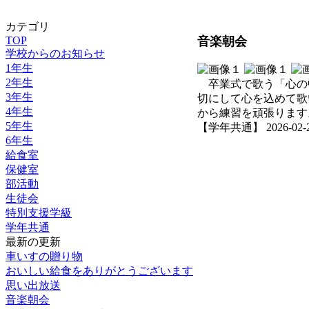
カテゴリ
TOP
音楽朝会
学校からのお知らせ
1年生
2年生
卒業式で歌う「心の
3年生
切にして心を込めて歌
4年生
から練習を頑張ります
5年生
【学年共通】 2026-02-20 
6年生
給食室
保健室
部活動
生徒会
特別支援学級
学年共通
最新の更新
車いすの贈り物
おいしい給食をありがとうございます
思い出放送
音楽朝会