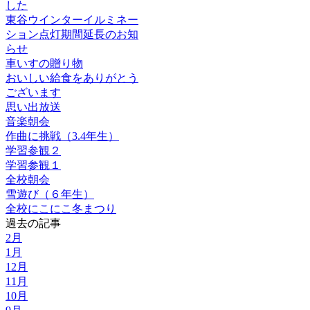
した
東谷ウインターイルミネー
ション点灯期間延長のお知
らせ
車いすの贈り物
おいしい給食をありがとう
ございます
思い出放送
音楽朝会
作曲に挑戦（3.4年生）
学習参観２
学習参観１
全校朝会
雪遊び（６年生）
全校にこにこ冬まつり
過去の記事
2月
1月
12月
11月
10月