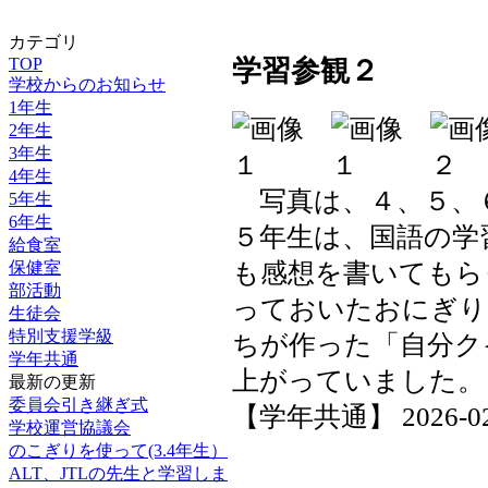
カテゴリ
TOP
学習参観２
学校からのお知らせ
1年生
2年生
3年生
4年生
写真は、４、５、
5年生
6年生
５年生は、国語の学
給食室
も感想を書いてもら
保健室
部活動
っておいたおにぎり
生徒会
特別支援学級
ちが作った「自分ク
学年共通
上がっていました。
最新の更新
委員会引き継ぎ式
【学年共通】 2026-02-1
学校運営協議会
のこぎりを使って(3.4年生）
ALT、JTLの先生と学習しま