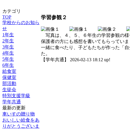
カテゴリ
TOP
学習参観２
学校からのお知ら
せ
1年生
写真は、４、５、６年生の学習参観の様
2年生
保護者の方にも感想を書いてもらっていま
3年生
一緒に食べたり、子どもたちが作った「自
4年生
た。
5年生
【学年共通】 2026-02-13 18:12 up!
6年生
給食室
保健室
部活動
生徒会
特別支援学級
学年共通
最新の更新
車いすの贈り物
おいしい給食をあ
りがとうございま