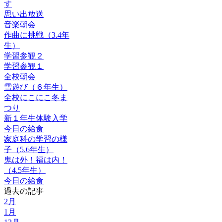
す
思い出放送
音楽朝会
作曲に挑戦（3.4年
生）
学習参観２
学習参観１
全校朝会
雪遊び（６年生）
全校にこにこ冬ま
つり
新１年生体験入学
今日の給食
家庭科の学習の様
子（5.6年生）
鬼は外！福は内！
（4.5年生）
今日の給食
過去の記事
2月
1月