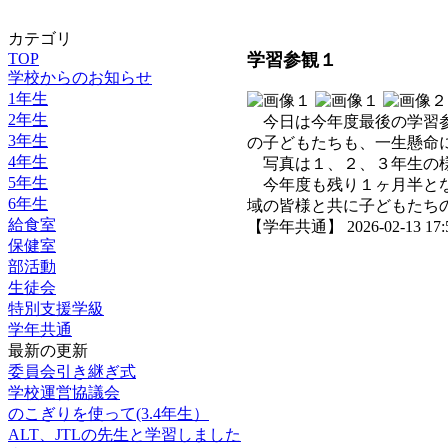
カテゴリ
TOP
学習参観１
学校からのお知らせ
1年生
2年生
今日は今年度最後の学習参
3年生
の子どもたちも、一生懸命
4年生
写真は１、２、３年生の
5年生
今年度も残り１ヶ月半とな
6年生
域の皆様と共に子どもたち
給食室
【学年共通】 2026-02-13 17:5
保健室
部活動
生徒会
特別支援学級
学年共通
最新の更新
委員会引き継ぎ式
学校運営協議会
のこぎりを使って(3.4年生）
ALT、JTLの先生と学習しました