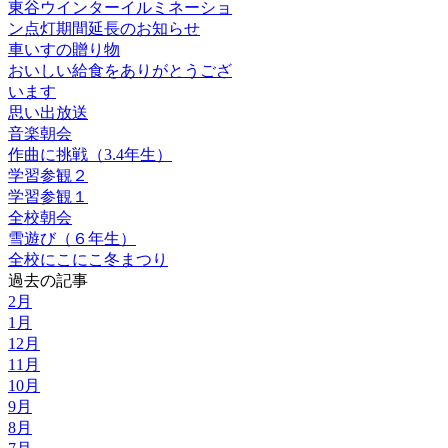
東谷ウインターイルミネーショ
ン点灯期間延長のお知らせ
車いすの贈り物
おいしい給食をありがとうござ
います
思い出放送
音楽朝会
作曲に挑戦（3.4年生）
学習参観２
学習参観１
全校朝会
雪遊び（６年生）
全校にこにこ冬まつり
過去の記事
2月
1月
12月
11月
10月
9月
8月