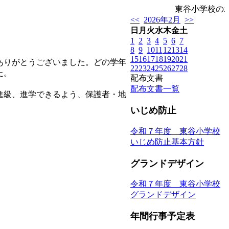
東谷小学校の
<<
2026年2月
>>
日
月
火
水
木
金
土
1
2
3
4
5
6
7
8
9
10
11
12
13
14
15
16
17
18
19
20
21
ありがとうございました。どの学年
22
23
24
25
26
27
28
た。
配布文書
配布文書一覧
進級、進学できるよう、保護者・地
いじめ防止
令和７年度 東谷小学校
いじめ防止基本方針
グランドデザイン
令和７年度 東谷小学校
グランドデザイン
年間行事予定表