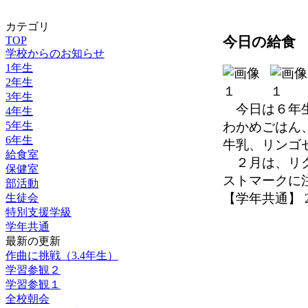
カテゴリ
TOP
今日の給食
学校からのお知らせ
1年生
2年生
3年生
今日は６年生
4年生
わかめごはん
5年生
6年生
牛乳、リンゴ
給食室
２月は、リク
保健室
ストマークに
部活動
【学年共通】 2026
生徒会
特別支援学級
学年共通
最新の更新
作曲に挑戦（3.4年生）
学習参観２
学習参観１
全校朝会