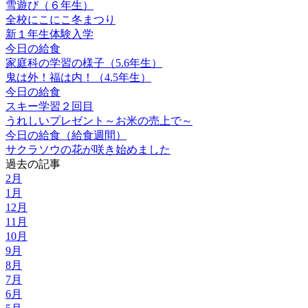
雪遊び（６年生）
全校にこにこ冬まつり
新１年生体験入学
今日の給食
家庭科の学習の様子（5.6年生）
鬼は外！福は内！（4.5年生）
今日の給食
スキー学習２回目
うれしいプレゼント～お米の売上で～
今日の給食（給食週間）
サクラソウの花が咲き始めました
過去の記事
2月
1月
12月
11月
10月
9月
8月
7月
6月