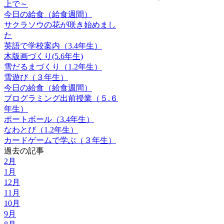
上で～
今日の給食（給食週間）
サクラソウの花が咲き始めまし
た
英語で学校案内（3.4年生）
木版画づくり(5.6年生)
雪だるまづくり（1.2年生）
雪遊び（３年生）
今日の給食（給食週間）
プログラミング出前授業（５.６
年生）
ポートボール（3.4年生）
なわとび（1.2年生）
カードゲームで学ぶ（３年生）
過去の記事
2月
1月
12月
11月
10月
9月