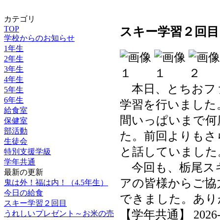
カテゴリ
TOP
スキー学習２回目
学校からのお知らせ
1年生
2年生
3年生
4年生
本日、とちおフ
5年生
6年生
学習を行いました
給食室
間いっぱいまで何
保健室
部活動
た。前回よりもさ
生徒会
と話していました
特別支援学級
学年共通
今回も、栃尾スキ
最新の更新
アの皆様からご協
鬼は外！福は内！（4.5年生）
今日の給食
できました。あり
スキー学習２回目
【学年共通】 2026-01-
うれしいプレゼント～お米の売