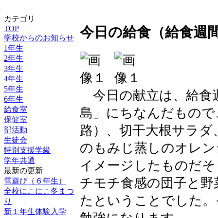
カテゴリ
TOP
今日の給食（給食週
学校からのお知らせ
1年生
2年生
3年生
4年生
5年生
今日の献立は、給食
6年生
給食室
島」にちなんだもので
保健室
路）、切干大根サラダ
部活動
生徒会
のもみじ蒸しのオレン
特別支援学級
学年共通
イメージしたものだそ
最新の更新
チモチ食感の団子と野
雪遊び（６年生）
全校にこにこ冬まつ
たということでした。
り
新１年生体験入学
勉強になります。