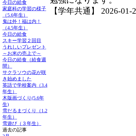
今日の給食
家庭科の学習の様子
【学年共通】 2026-01-28 
（5.6年生）
鬼は外！福は内！
（4.5年生）
今日の給食
スキー学習２回目
うれしいプレゼント
～お米の売上で～
今日の給食（給食週
間）
サクラソウの花が咲
き始めました
英語で学校案内（3.4
年生）
木版画づくり(5.6年
生)
雪だるまづくり（1.2
年生）
雪遊び（３年生）
過去の記事