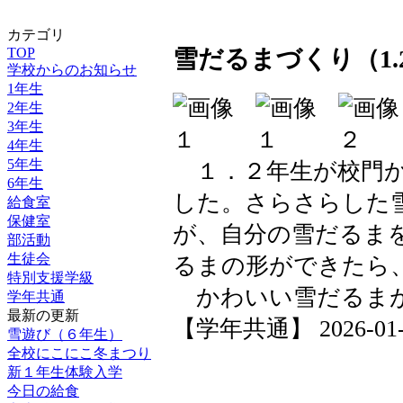
カテゴリ
TOP
雪だるまづくり（1.
学校からのお知らせ
1年生
2年生
3年生
4年生
5年生
１．２年生が校門か
6年生
した。さらさらした
給食室
保健室
が、自分の雪だるま
部活動
生徒会
るまの形ができたら
特別支援学級
かわいい雪だるま
学年共通
最新の更新
【学年共通】 2026-01-23
雪遊び（６年生）
全校にこにこ冬まつり
新１年生体験入学
今日の給食