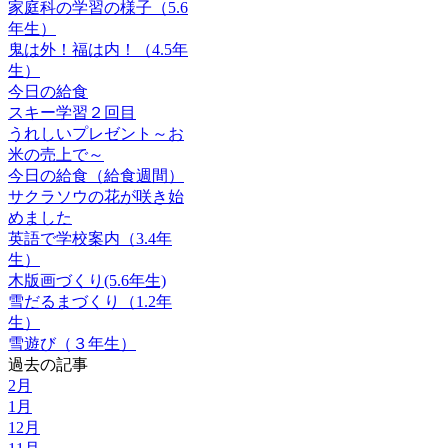
家庭科の学習の様子（5.6
年生）
鬼は外！福は内！（4.5年
生）
今日の給食
スキー学習２回目
うれしいプレゼント～お
米の売上で～
今日の給食（給食週間）
サクラソウの花が咲き始
めました
英語で学校案内（3.4年
生）
木版画づくり(5.6年生)
雪だるまづくり（1.2年
生）
雪遊び（３年生）
過去の記事
2月
1月
12月