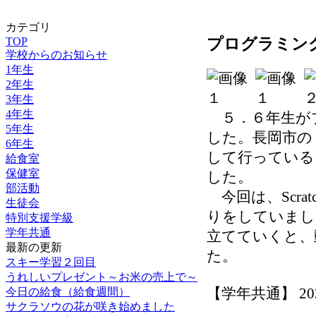
カテゴリ
TOP
プログラミン
学校からのお知らせ
1年生
2年生
3年生
4年生
５．６年生が
5年生
した。長岡市の
6年生
して行っている
給食室
保健室
した。
部活動
今回は、Scra
生徒会
りをしていまし
特別支援学級
学年共通
立てていくと、
最新の更新
た。
スキー学習２回目
うれしいプレゼント～お米の売上で～
【学年共通】 2026-
今日の給食（給食週間）
サクラソウの花が咲き始めました