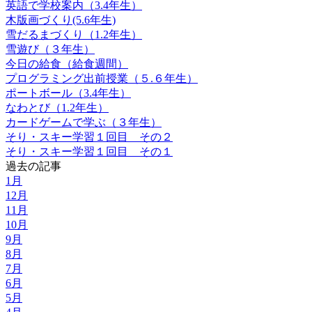
英語で学校案内（3.4年生）
木版画づくり(5.6年生)
雪だるまづくり（1.2年生）
雪遊び（３年生）
今日の給食（給食週間）
プログラミング出前授業（５.６年生）
ポートボール（3.4年生）
なわとび（1.2年生）
カードゲームで学ぶ（３年生）
そり・スキー学習１回目 その２
そり・スキー学習１回目 その１
過去の記事
1月
12月
11月
10月
9月
8月
7月
6月
5月