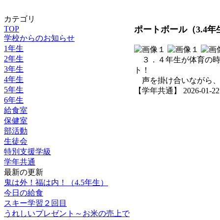
カテゴリ
TOP
ポートボール（3.4年
学校からのお知らせ
1年生
2年生
３．４年生が体育の時
3年生
ト！
4年生
声を掛け合いながら、
5年生
【学年共通】 2026-01-22 1
6年生
給食室
保健室
部活動
生徒会
特別支援学級
学年共通
最新の更新
鬼は外！福は内！（4.5年生）
今日の給食
スキー学習２回目
うれしいプレゼント～お米の売上で