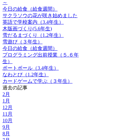
～
今日の給食（給食週間）
サクラソウの花が咲き始めました
英語で学校案内（3.4年生）
木版画づくり(5.6年生)
雪だるまづくり（1.2年生）
雪遊び（３年生）
今日の給食（給食週間）
プログラミング出前授業（５.６年
生）
ポートボール（3.4年生）
なわとび（1.2年生）
カードゲームで学ぶ（３年生）
過去の記事
2月
1月
12月
11月
10月
9月
8月