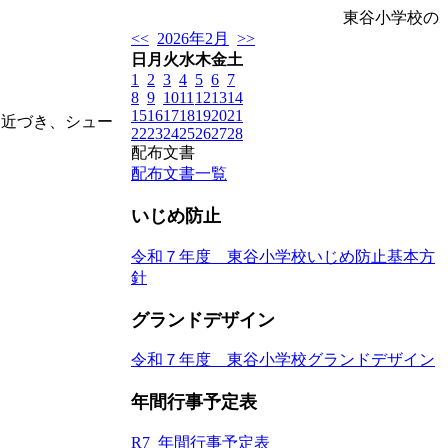
東谷小学校の
<<
2026年2月
>>
日
月
火
水
木
金
土
1
2
3
4
5
6
7
8
9
10
11
12
13
14
15
16
17
18
19
20
21
近づき、シュー
22
23
24
25
26
27
28
配布文書
配布文書一覧
いじめ防止
令和７年度 東谷小学校いじめ防止基本方
針
グランドデザイン
令和７年度 東谷小学校グランドデザイン
年間行事予定表
R7_年間行事予定表