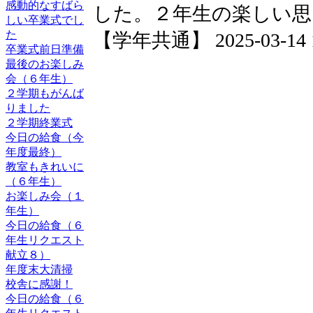
感動的なすばら
した。２年生の楽しい
しい卒業式でし
た
【学年共通】 2025-03-14 18
卒業式前日準備
最後のお楽しみ
会（６年生）
２学期もがんば
りました
２学期終業式
今日の給食（今
年度最終）
教室もきれいに
（６年生）
お楽しみ会（１
年生）
今日の給食（６
年生リクエスト
献立８）
年度末大清掃
校舎に感謝！
今日の給食（６