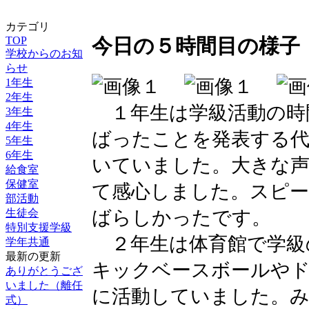
カテゴリ
TOP
今日の５時間目の様子
学校からのお知
らせ
1年生
2年生
１年生は学級活動の時
3年生
4年生
ばったことを発表する
5年生
6年生
いていました。大きな
給食室
保健室
て感心しました。スピ
部活動
ばらしかったです。
生徒会
特別支援学級
２年生は体育館で学級
学年共通
最新の更新
キックベースボールや
ありがとうござ
いました（離任
に活動していました。
式）