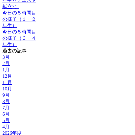
年生リクエスト
献立7）
今日の５時間目
の様子（１・２
年生）
今日の５時間目
の様子（３・４
年生）
過去の記事
3月
2月
1月
12月
11月
10月
9月
8月
7月
6月
5月
4月
2026年度