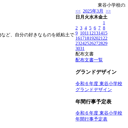
東谷小学校の
<<
2025年3月
>>
日
月
火
水
木
金
土
1
2
3
4
5
6
7
8
9
10
11
12
13
14
15
など、自分の好きなものを紙粘土で
16
17
18
19
20
21
22
23
24
25
26
27
28
29
30
31
配布文書
配布文書一覧
グランドデザイン
令和６年度 東谷小学校
グランドデザイン
年間行事予定表
令和６年度 東谷小学校
年間行事予定表