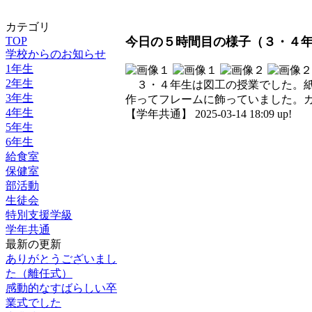
カテゴリ
TOP
今日の５時間目の様子（３・４
学校からのお知らせ
1年生
2年生
３・４年生は図工の授業でした。紙
3年生
作ってフレームに飾っていました。
4年生
【学年共通】 2025-03-14 18:09 up!
5年生
6年生
給食室
保健室
部活動
生徒会
特別支援学級
学年共通
最新の更新
ありがとうございまし
た（離任式）
感動的なすばらしい卒
業式でした