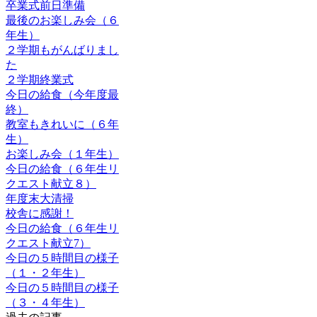
卒業式前日準備
最後のお楽しみ会（６
年生）
２学期もがんばりまし
た
２学期終業式
今日の給食（今年度最
終）
教室もきれいに（６年
生）
お楽しみ会（１年生）
今日の給食（６年生リ
クエスト献立８）
年度末大清掃
校舎に感謝！
今日の給食（６年生リ
クエスト献立7）
今日の５時間目の様子
（１・２年生）
今日の５時間目の様子
（３・４年生）