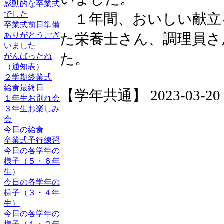
感動的な卒業式
でした
１年間、おいしい献立
卒業式前日準備
た栄養士さん、調理員さ
ありがとうござ
いました
た。
がんばったね
（通知表）
２学期終業式
給食最終日
【学年共通】 2023-03-20 1
１年生お別れ会
３年生お楽しみ
会
今日の給食
卒業式予行練習
今日の各学年の
様子（５・６年
生）
今日の各学年の
様子（３・４年
生）
今日の各学年の