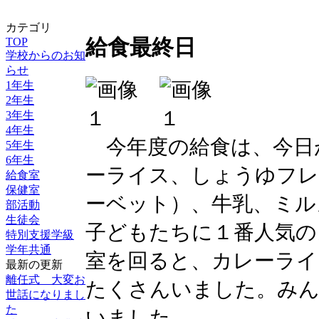
カテゴリ
TOP
給食最終日
学校からのお知
らせ
1年生
2年生
3年生
4年生
今年度の給食は、今日
5年生
6年生
ーライス、しょうゆフレ
給食室
保健室
ーベット）、牛乳、ミル
部活動
生徒会
子どもたちに１番人気の
特別支援学級
学年共通
室を回ると、カレーライ
最新の更新
離任式 大変お
たくさんいました。み
世話になりまし
た
いました。