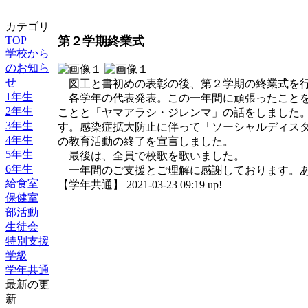
カテゴリ
TOP
第２学期終業式
学校から
のお知ら
せ
図工と書初めの表彰の後、第２学期の終業式を行
1年生
各学年の代表発表。この一年間に頑張ったことを
2年生
ことと「ヤマアラシ・ジレンマ」の話をしました
3年生
す。感染症拡大防止に伴って「ソーシャルディス
4年生
の教育活動の終了を宣言しました。
5年生
最後は、全員で校歌を歌いました。
6年生
一年間のご支援とご理解に感謝しております。あ
給食室
【学年共通】 2021-03-23 09:19 up!
保健室
部活動
生徒会
特別支援
学級
学年共通
最新の更
新