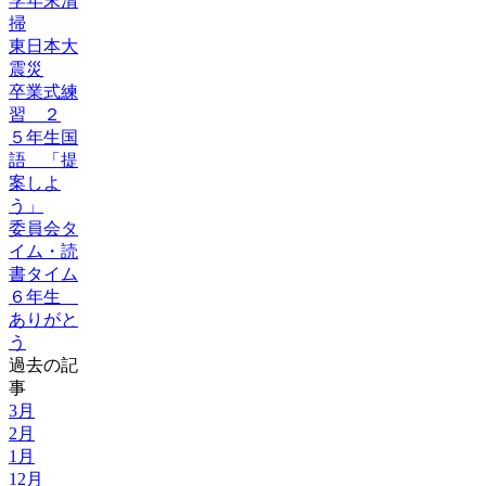
学年末清
掃
東日本大
震災
卒業式練
習 ２
５年生国
語 「提
案しよ
う」
委員会タ
イム・読
書タイム
６年生
ありがと
う
過去の記
事
3月
2月
1月
12月