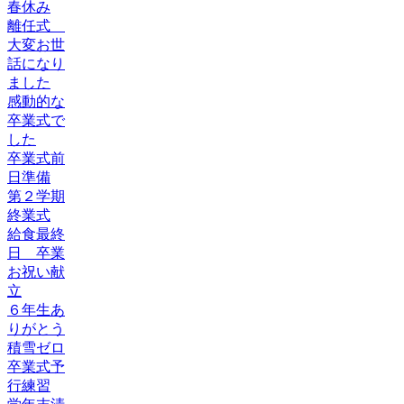
春休み
離任式
大変お世
話になり
ました
感動的な
卒業式で
した
卒業式前
日準備
第２学期
終業式
給食最終
日 卒業
お祝い献
立
６年生あ
りがとう
積雪ゼロ
卒業式予
行練習