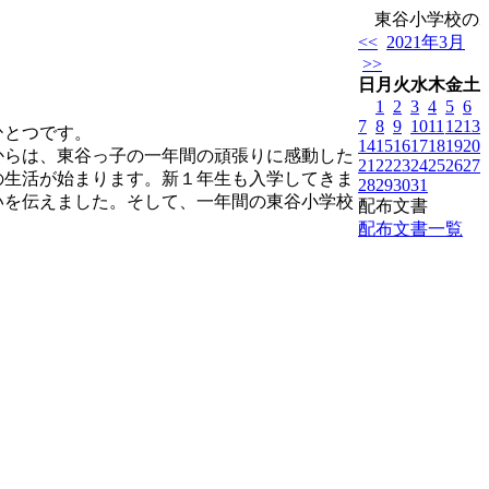
東谷小学校のホ
<<
2021年3月
>>
日
月
火
水
木
金
土
1
2
3
4
5
6
7
8
9
10
11
12
13
ひとつです。
14
15
16
17
18
19
20
らは、東谷っ子の一年間の頑張りに感動した
21
22
23
24
25
26
27
の生活が始まります。新１年生も入学してきま
28
29
30
31
いを伝えました。そして、一年間の東谷小学校
配布文書
配布文書一覧