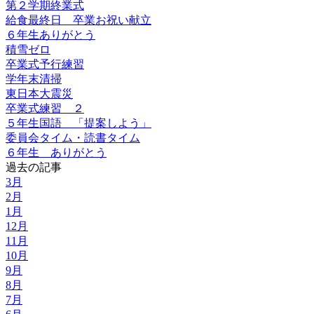
第２学期終業式
給食最終日 卒業お祝い献立
６年生ありがとう
積雪ゼロ
卒業式予行練習
学年末清掃
東日本大震災
卒業式練習 ２
５年生国語 「提案しよう」
委員会タイム・読書タイム
６年生 ありがとう
過去の記事
3月
2月
1月
12月
11月
10月
9月
8月
7月