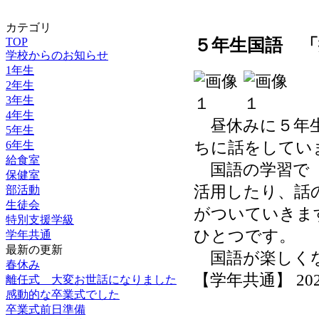
カテゴリ
TOP
５年生国語 
学校からのお知らせ
1年生
2年生
3年生
4年生
昼休みに５年生
5年生
ちに話をしてい
6年生
給食室
国語の学習で「
保健室
活用したり、話
部活動
生徒会
がついていきま
特別支援学級
ひとつです。
学年共通
最新の更新
国語が楽しく
春休み
【学年共通】 2021-0
離任式 大変お世話になりました
感動的な卒業式でした
卒業式前日準備