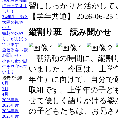
泊水族博物館
習にしっかりと活かして
に行ってきま
した！
【学年共通】 2026-06-25 14
3.4年生 影と
太陽の観察
中！
縦割り班 読み聞かせ
毎朝の水や
り、がんばっ
ています！
全校朝会 ～読
み聞かせ～
朝活動の時間に、縦割り
小さな命の誕
生を見守って
いました。今回は、上学年
います！
年生）に向けて、自分で
過去の記事
6月
取組です。上学年の子ど
5月
4月
せて優しく語りかける姿
2026年度
2025年度
の子どもたちは、お兄さ
2024年度
2023年度