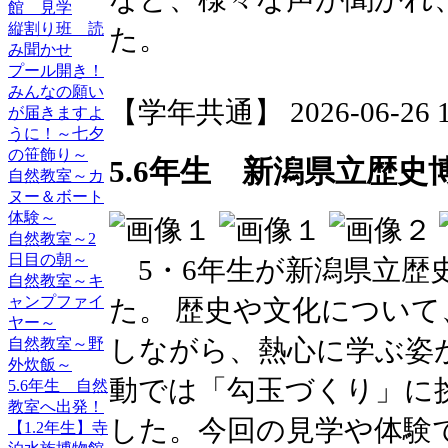
館 見学
縦割り班 読
た。
み聞かせ
プール開き！
みんなの願い
【学年共通】 2026-06-26 16
が届きますよ
うに！～七夕
の笹飾り～
5.6年生 新潟県立歴史
自然教室～カ
ヌー＆ボート
体験～
自然教室～2
日目の朝～
5・6年生が新潟県立歴
自然教室～キ
ャンプファイ
た。 歴史や文化につい
ヤー～
しながら、熱心に学ぶ姿
自然教室～野
外炊飯～
動では「勾玉づくり」に
5.6年生 自然
教室へ出発！
した。今回の見学や体験
【1.2年生】寺