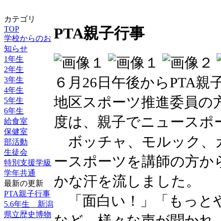
カテゴリ
TOP
PTA親子行事
学校からのお
知らせ
1年生
2年生
６月26日午後からPTA
3年生
4年生
地区スポーツ推進委員の
5年生
6年生
度は、親子でニュースポ
給食室
保健室
ボッチャ、モルック、
部活動
生徒会
ースポーツを講師の方か
特別支援学級
学年共通
かな汗を流しました。
最新の更新
PTA親子行事
「面白い！」「もっとや
5.6年生 新潟
県立歴史博物
など、様々な声が聞かれ