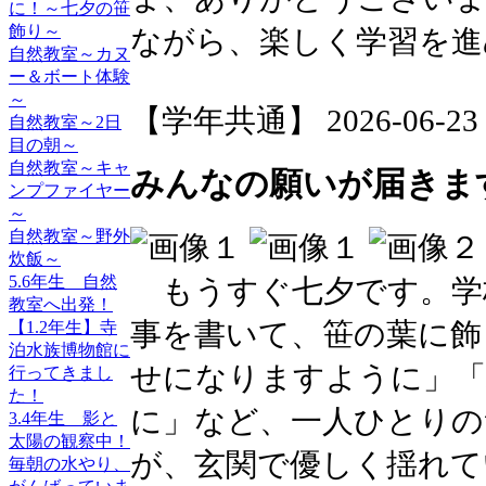
に！～七夕の笹
飾り～
ながら、楽しく学習を進
自然教室～カヌ
ー＆ボート体験
～
【学年共通】 2026-06-23 1
自然教室～2日
目の朝～
自然教室～キャ
みんなの願いが届きま
ンプファイヤー
～
自然教室～野外
炊飯～
5.6年生 自然
もうすぐ七夕です。学校
教室へ出発！
事を書いて、笹の葉に飾
【1.2年生】寺
泊水族博物館に
せになりますように」
行ってきまし
た！
に」など、一人ひとりの
3.4年生 影と
太陽の観察中！
が、玄関で優しく揺れて
毎朝の水やり、