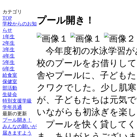
カテゴリ
TOP
プール開き！
学校からのお知
らせ
1年生
2年生
今年度初の水泳学習が
3年生
4年生
校のプールをお借りして
5年生
6年生
舎やプールに、子どもた
給食室
保健室
クワクでした。少し肌寒
部活動
生徒会
が、子どもたちは元気で
特別支援学級
学年共通
いながらも初泳ぎを楽し
最新の更新
プール開き！
プールを快く貸してく
みんなの願いが
届きますよう
ま、ありがとうございま