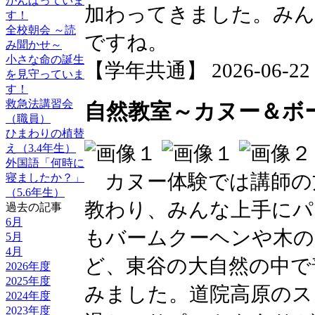
がんばっていま
加わってきました。みん
す！
全校朝会 ～読
ですね。
み聞かせ～
小さな命の誕生
【学年共通】 2026-06-22 1
を見守っていま
す！
救急法講習会
自然教室～カヌー＆ボ
（職員）
ひまわりの植替
え（3.4年生）
外国語「何時に
カヌー体験では講師の
寝ましたか？」
（5.6年生）
教わり、みんな上手にパ
過去の記事
6月
もバームクーヘンや木の
5月
4月
ど、東谷の大自然の中で
2026年度
2025年度
みました。道院高原のス
2024年度
2023年度