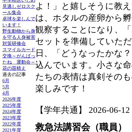
中学校区いじめ
よ！」と嬉しそうに教え
見逃しゼロスク
ール集会
は、ホタルの産卵から孵
卓球を楽しんで
います！
観察することになり、「
野生動物から身
を守る人身被害
セットを準備していただ
対策研修会
スマイルカード
日、「どうなったかな？
交換～がんばっ
たね 運動会～
込んでいます。小さな命
花の苗植え
過去の記事
たちの表情は真剣そのも
6月
楽しみです！
5月
4月
2026年度
2025年度
【学年共通】 2026-06-12 1
2024年度
2023年度
2022年度
救急法講習会（職員）
2021年度