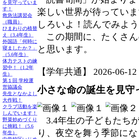
を見守っていま
す！
楽しい世界が待っていま
救急法講習会
しろいよ！読んでみよう
（職員）
ひまわりの植替
この期間に、たくさん
え（3.4年生）
外国語「何時に
と思います。
寝ましたか？」
（5.6年生）
体力テストの練
習中！（1.2年
【学年共通】 2026-06-12 1
生）
第１回 学校運
営協議会
小さな命の誕生を見守
先生となかよし
大作戦！
クラブ活動を楽
しんでいます！
3.4年生の子どもたち
野菜炒めづくり
に挑戦！（5.6
り、夜空を舞う季節にな
年生）