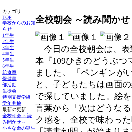
カテゴリ
TOP
全校朝会 ～読み聞かせ
学校からのお知
らせ
1年生
2年生
今日の全校朝会は、表
3年生
4年生
本『109ひきのどうぶ
5年生
6年生
ました。 「ペンギンが
給食室
保健室
と、子どもたちは画面の
部活動
生徒会
で探していました。絵を
特別支援学級
学年共通
言葉から「次はどうなる
最新の更新
全校朝会 ～読
ク感を、全校で味わった
み聞かせ～
小さな命の誕生
「読書旬間」が始まりま