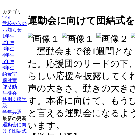
カテゴリ
TOP
運動会に向けて団結式
学校からの
お知らせ
1年生
2年生
運動会まで後1週間とな
3年生
4年生
た。応援団のリードの下
5年生
6年生
らしい応援を披露してく
給食室
保健室
声の大きさ、動きの大き
部活動
生徒会
す。本番に向けて、もう
特別支援学
級
と言える運動会になるよ
学年共通
最新の更新
います。
運動会に向
けて団結式