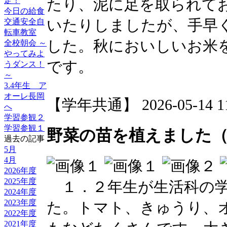
定！
たり、泥に足を取られて
今日の給食
いたりしましたが、手早
交通安全自
転車教室
した。秋においしいお米
全校朝会 ～
やってみよ
です。
うダンス！
～
3.4年生 ア
オーレ長岡
【学年共通】 2026-05-14 11:
へ
学習参観２
学習参観１
野菜の苗を植えました（1
過去の記事
5月
4月
2026年度
2025年度
１．２年生が生活科の学
2024年度
2023年度
た。トマト、きゅうり、
2022年度
2021年度