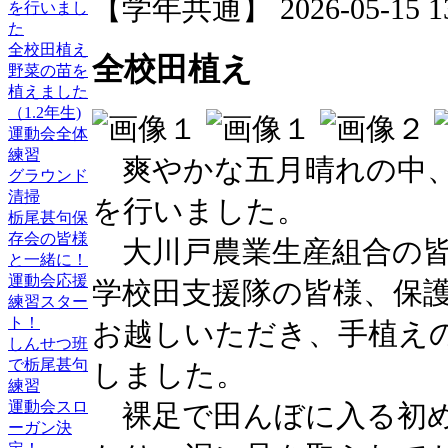
【学年共通】 2026-05-15 13:
を行いまし
た
全校田植え
全校田植え
野菜の苗を
植えました
（1.2年生)
運動会全体
練習
爽やかな五月晴れの中、
グラウンド
清掃
を行いました。
栃尾甚句保
存会の皆様
大川戸農業生産組合の皆
と一緒に！
運動会応援
学校田支援隊の皆様、保
練習スター
ト！
お越しいただき、手植え
しんせつ班
で栃尾甚句
しました。
練習
運動会スロ
裸足で田んぼに入る初め
ーガン決