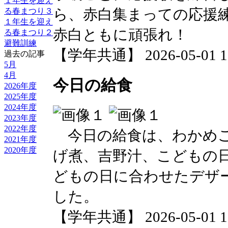
１年生を迎え
ら、赤白集まっての応援
る春まつり３
１年生を迎え
赤白ともに頑張れ！
る春まつり２
避難訓練
【学年共通】 2026-05-01 16
過去の記事
5月
4月
今日の給食
2026年度
2025年度
2024年度
2023年度
2022年度
今日の給食は、わかめご
2021年度
2020年度
げ煮、吉野汁、こどもの
どもの日に合わせたデザ
した。
【学年共通】 2026-05-01 16