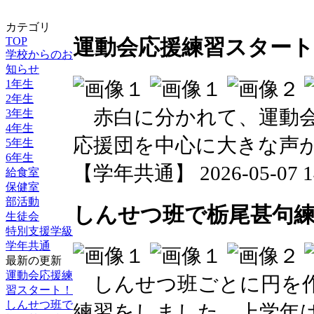
カテゴリ
TOP
運動会応援練習スタート
学校からのお
知らせ
1年生
2年生
赤白に分かれて、運動会
3年生
4年生
応援団を中心に大きな声
5年生
6年生
【学年共通】 2026-05-07 14
給食室
保健室
部活動
しんせつ班で栃尾甚句
生徒会
特別支援学級
学年共通
最新の更新
運動会応援練
しんせつ班ごとに円を作
習スタート！
しんせつ班で
練習をしました。上学年