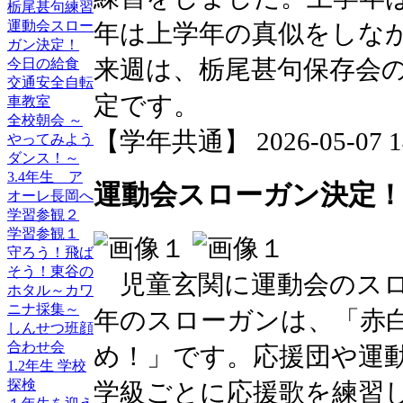
栃尾甚句練習
運動会スロー
年は上学年の真似をしな
ガン決定！
来週は、栃尾甚句保存会
今日の給食
交通安全自転
定です。
車教室
全校朝会 ～
【学年共通】 2026-05-07 14
やってみよう
ダンス！～
3.4年生 ア
運動会スローガン決定
オーレ長岡へ
学習参観２
学習参観１
守ろう！飛ば
そう！東谷の
児童玄関に運動会のスロ
ホタル～カワ
ニナ採集～
年のスローガンは、「赤
しんせつ班顔
合わせ会
め！」です。応援団や運
1.2年生 学校
探検
学級ごとに応援歌を練習