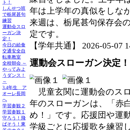
ト！
しんせつ班
年は上学年の真似をしな
で栃尾甚句
来週は、栃尾甚句保存会
練習
運動会スロ
定です。
ーガン決
定！
【学年共通】 2026-05-07 14:
今日の給食
交通安全自
転車教室
運動会スローガン決定！
全校朝会 ～
やってみよ
うダンス！
～
3.4年生 ア
児童玄関に運動会のスロ
オーレ長岡
へ
年のスローガンは、「赤
学習参観２
学習参観１
め！」です。応援団や運
守ろう！飛
ばそう！東
学級ごとに応援歌を練習