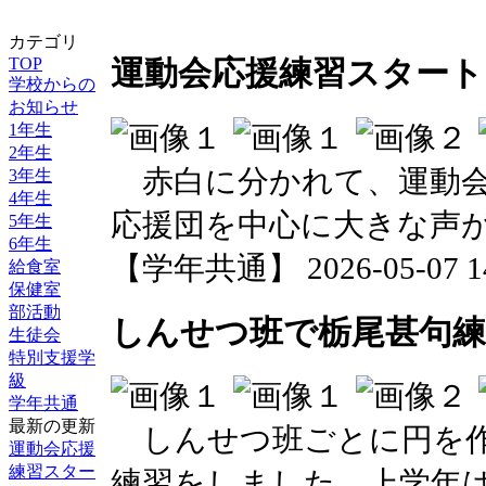
カテゴリ
TOP
運動会応援練習スタート
学校からの
お知らせ
1年生
2年生
赤白に分かれて、運動会
3年生
4年生
応援団を中心に大きな声
5年生
6年生
【学年共通】 2026-05-07 14:
給食室
保健室
部活動
しんせつ班で栃尾甚句練
生徒会
特別支援学
級
学年共通
最新の更新
しんせつ班ごとに円を作
運動会応援
練習スター
練習をしました。上学年