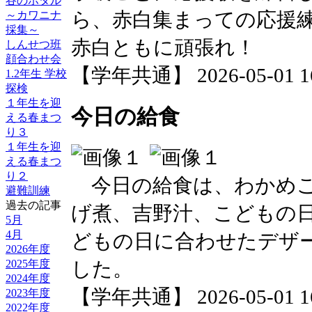
谷のホタル
ら、赤白集まっての応援
～カワニナ
採集～
赤白ともに頑張れ！
しんせつ班
顔合わせ会
【学年共通】 2026-05-01 16:
1.2年生 学校
探検
１年生を迎
今日の給食
える春まつ
り３
１年生を迎
える春まつ
り２
今日の給食は、わかめご
避難訓練
過去の記事
げ煮、吉野汁、こどもの
5月
4月
どもの日に合わせたデザ
2026年度
2025年度
した。
2024年度
【学年共通】 2026-05-01 16:
2023年度
2022年度