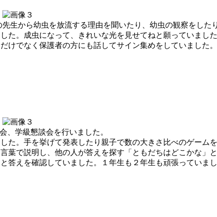
の先生から幼虫を放流する理由を聞いたり、幼虫の観察をした
た。成虫になって、きれいな光を見せてねと願っていました。5.
達だけでなく保護者の方にも話してサイン集めをしていました
会、学級懇談会を行いました。
した。手を挙げて発表したり親子で数の大きさ比べのゲームを
を言葉で説明し、他の人が答えを探す「ともだちはどこかな」
達と答えを確認していました。１年生も２年生も頑張っていま