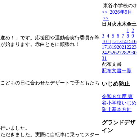
東谷小学校のホー
<<
2026年5月
>>
日
月
火
水
木
金
土
1
2
3
4
5
6
7
8
9
進め！」です。応援団や運動会実行委員が準
10
11
12
13
14
15
16
習が始まります。赤白ともに頑張れ！
17
18
19
20
21
22
23
24
25
26
27
28
29
30
31
配布文書
配布文書一覧
こどもの日に合わせたデザートで子どもたち
いじめ防止
令和８年度 東
谷小学校いじめ
防止基本方針
グランドデザ
行いました。
イン
ただきました。実際に自転車に乗ってスター