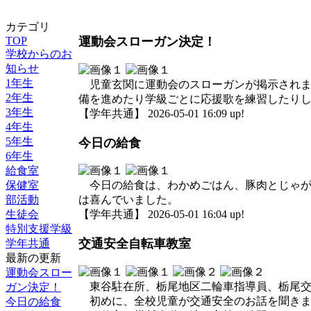
カテゴリ
TOP
運動会スローガン決定！
学校からのお
知らせ
1年生
児童玄関に運動会のスローガンが掲示されま
2年生
備を進めたり学級ごとに応援歌を練習したり
3年生
【学年共通】 2026-05-01 16:09 up!
4年生
5年生
今日の給食
6年生
給食室
保健室
今日の給食は、わかめごはん、豚肉とじゃが
部活動
は喜んでいました。
生徒会
【学年共通】 2026-05-01 16:04 up!
特別支援学級
交通安全自転車教室
学年共通
最新の更新
運動会スロー
東谷駐在所、栃尾地区二輪車指導員、栃尾交
ガン決定！
初めに、全校児童が交通安全のお話を聞きま
今日の給食