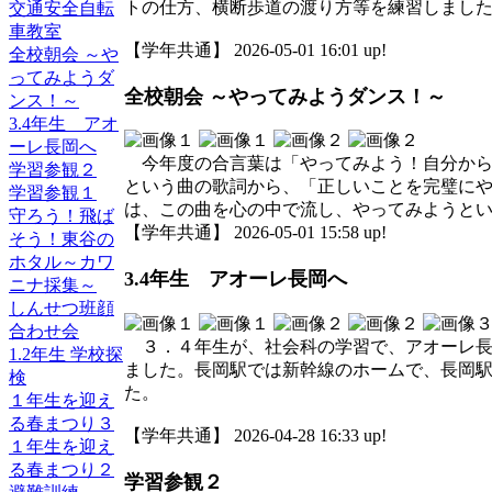
トの仕方、横断歩道の渡り方等を練習しまし
交通安全自転
車教室
【学年共通】 2026-05-01 16:01 up!
全校朝会 ～や
ってみようダ
全校朝会 ～やってみようダンス！～
ンス！～
3.4年生 アオ
ーレ長岡へ
今年度の合言葉は「やってみよう！自分から
学習参観２
という曲の歌詞から、「正しいことを完璧に
学習参観１
は、この曲を心の中で流し、やってみようと
守ろう！飛ば
【学年共通】 2026-05-01 15:58 up!
そう！東谷の
ホタル～カワ
3.4年生 アオーレ長岡へ
ニナ採集～
しんせつ班顔
合わせ会
３．４年生が、社会科の学習で、アオーレ長
1.2年生 学校探
ました。長岡駅では新幹線のホームで、長岡
検
た。
１年生を迎え
る春まつり３
【学年共通】 2026-04-28 16:33 up!
１年生を迎え
る春まつり２
学習参観２