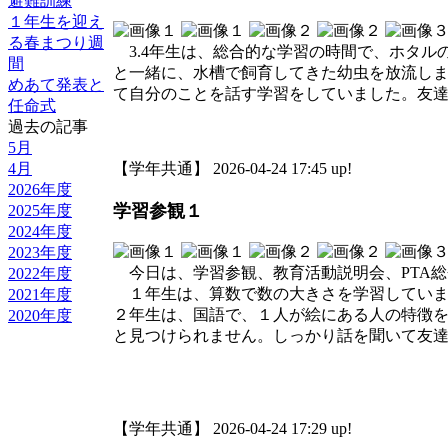
避難訓練
１年生を迎え
る春まつり週
3.4年生は、総合的な学習の時間で、ホタル
間
と一緒に、水槽で飼育してきた幼虫を放流しまし
めあて発表と
て自分のことを話す学習をしていました。友
任命式
過去の記事
5月
4月
【学年共通】 2026-04-24 17:45 up!
2026年度
学習参観１
2025年度
2024年度
2023年度
今日は、学習参観、教育活動説明会、PTA総
2022年度
１年生は、算数で数の大きさを学習していま
2021年度
２年生は、国語で、１人が絵にある人の特徴
2020年度
と見つけられません。しっかり話を聞いて友
【学年共通】 2026-04-24 17:29 up!