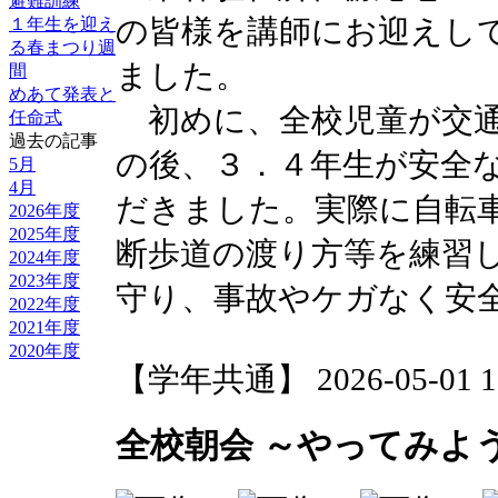
避難訓練
の皆様を講師にお迎えし
１年生を迎え
る春まつり週
ました。
間
めあて発表と
初めに、全校児童が交通
任命式
過去の記事
の後、３．４年生が安全
5月
4月
だきました。実際に自転
2026年度
2025年度
断歩道の渡り方等を練習
2024年度
2023年度
守り、事故やケガなく安
2022年度
2021年度
2020年度
【学年共通】 2026-05-01 16
全校朝会 ～やってみよ