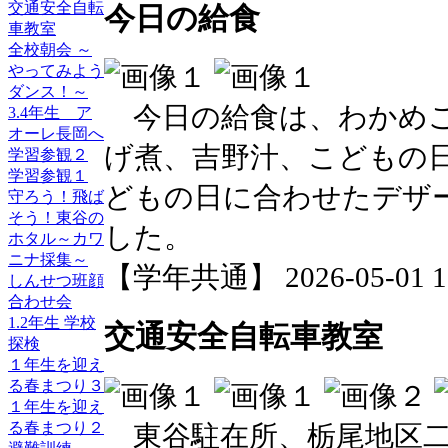
交通安全自転
今日の給食
車教室
全校朝会 ～
やってみよう
ダンス！～
今日の給食は、わかめご
3.4年生 ア
オーレ長岡へ
げ煮、吉野汁、こどもの
学習参観２
学習参観１
どもの日に合わせたデザ
守ろう！飛ば
そう！東谷の
した。
ホタル～カワ
ニナ採集～
【学年共通】 2026-05-01 16
しんせつ班顔
合わせ会
1.2年生 学校
交通安全自転車教室
探検
１年生を迎え
る春まつり３
１年生を迎え
る春まつり２
東谷駐在所、栃尾地区二