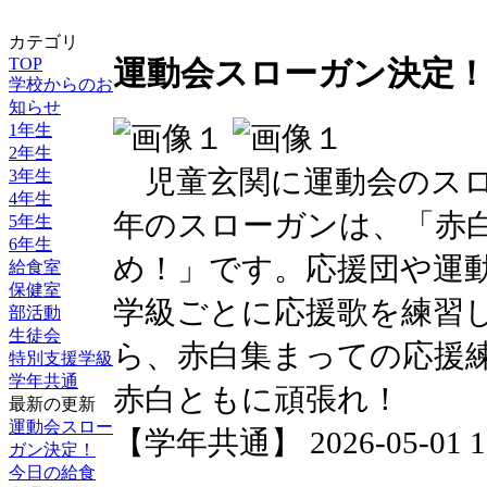
カテゴリ
TOP
運動会スローガン決定
学校からのお
知らせ
1年生
2年生
児童玄関に運動会のスロ
3年生
4年生
年のスローガンは、「赤
5年生
6年生
め！」です。応援団や運
給食室
保健室
学級ごとに応援歌を練習
部活動
生徒会
ら、赤白集まっての応援
特別支援学級
学年共通
赤白ともに頑張れ！
最新の更新
運動会スロー
【学年共通】 2026-05-01 16
ガン決定！
今日の給食