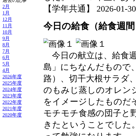
過去の記事
2月
【学年共通】 2026-01-30 0
1月
12月
今日の給食（給食週間
11月
10月
9月
8月
7月
今日の献立は、給食週
6月
5月
島」にちなんだもので
4月
路）、切干大根サラダ
2026年度
2025年度
のもみじ蒸しのオレン
2024年度
2023年度
をイメージしたものだ
2022年度
2021年度
モチモチ食感の団子と
2020年度
きたということでした