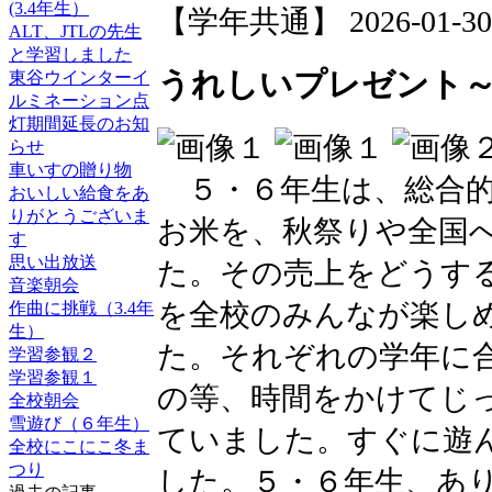
(3.4年生）
【学年共通】 2026-01-30 1
ALT、JTLの先生
と学習しました
うれしいプレゼント
東谷ウインターイ
ルミネーション点
灯期間延長のお知
らせ
車いすの贈り物
５・６年生は、総合的
おいしい給食をあ
りがとうございま
お米を、秋祭りや全国
す
思い出放送
た。その売上をどうす
音楽朝会
を全校のみんなが楽し
作曲に挑戦（3.4年
生）
た。それぞれの学年に
学習参観２
学習参観１
の等、時間をかけてじ
全校朝会
雪遊び（６年生）
ていました。すぐに遊
全校にこにこ冬ま
つり
した。５・６年生、あ