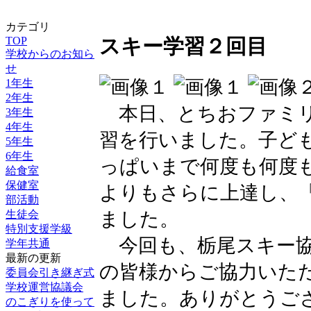
カテゴリ
TOP
スキー学習２回目
学校からのお知ら
せ
1年生
2年生
本日、とちおファミリ
3年生
4年生
習を行いました。子ど
5年生
6年生
っぱいまで何度も何度
給食室
保健室
よりもさらに上達し、
部活動
ました。
生徒会
特別支援学級
今回も、栃尾スキー協
学年共通
最新の更新
の皆様からご協力いた
委員会引き継ぎ式
学校運営協議会
ました。ありがとうご
のこぎりを使って