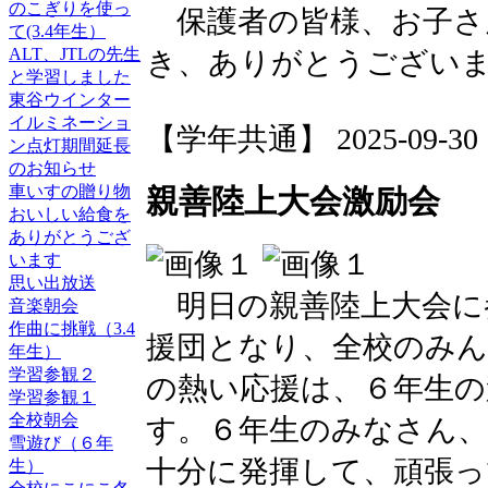
のこぎりを使っ
保護者の皆様、お子さ
て(3.4年生）
ALT、JTLの先生
き、ありがとうござい
と学習しました
東谷ウインター
イルミネーショ
【学年共通】 2025-09-30 16
ン点灯期間延長
のお知らせ
車いすの贈り物
親善陸上大会激励会
おいしい給食を
ありがとうござ
います
思い出放送
明日の親善陸上大会に
音楽朝会
作曲に挑戦（3.4
援団となり、全校のみ
年生）
学習参観２
の熱い応援は、６年生
学習参観１
全校朝会
す。６年生のみなさん
雪遊び（６年
十分に発揮して、頑張
生）