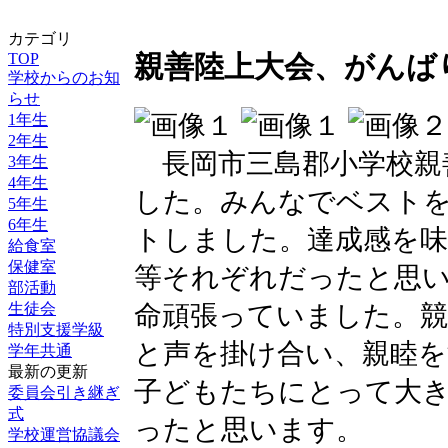
カテゴリ
TOP
親善陸上大会、がんば
学校からのお知
らせ
1年生
2年生
長岡市三島郡小学校親
3年生
4年生
した。みんなでベスト
5年生
6年生
トしました。達成感を
給食室
保健室
等それぞれだったと思
部活動
命頑張っていました。
生徒会
特別支援学級
と声を掛け合い、親睦
学年共通
最新の更新
子どもたちにとって大
委員会引き継ぎ
式
ったと思います。
学校運営協議会