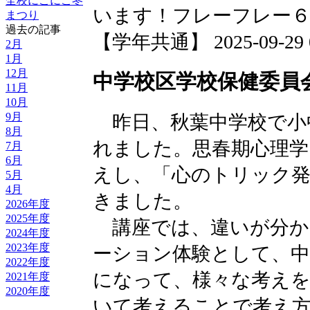
全校にこにこ冬
います！フレーフレー６
まつり
過去の記事
【学年共通】 2025-09-29 09
2月
1月
12月
中学校区学校保健委員
11月
10月
9月
昨日、秋葉中学校で小
8月
れました。思春期心理学
7月
6月
えし、「心のトリック
5月
4月
きました。
2026年度
2025年度
講座では、違いが分か
2024年度
2023年度
ーション体験として、
2022年度
になって、様々な考え
2021年度
2020年度
いて考えることで考え