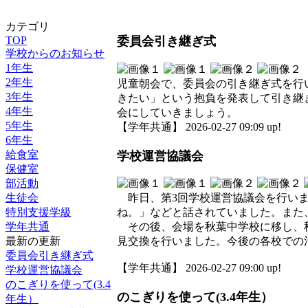
カテゴリ
TOP
委員会引き継ぎ式
学校からのお知らせ
1年生
2年生
児童朝会で、委員会の引き継ぎ式を行
3年生
きたい」という抱負を発表して引き継
4年生
会にしていきましょう。
5年生
【学年共通】 2026-02-27 09:09 up!
6年生
給食室
学校運営協議会
保健室
部活動
生徒会
昨日、第3回学校運営協議会を行いま
特別支援学級
ね。」などと話されていました。また
学年共通
その後、会場を秋葉中学校に移し、秋
最新の更新
見交換を行いました。今後の各校での
委員会引き継ぎ式
【学年共通】 2026-02-27 09:00 up!
学校運営協議会
のこぎりを使って(3.4
のこぎりを使って(3.4年生）
年生）