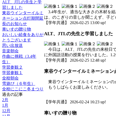
ALT、JTLの先生と学
習しました
3.4年生が、適当な大きさの木材を
東谷ウインターイルミ
は、のこぎりの音しか聞こえず、子ど
ネーション点灯期間延
【学年共通】 2026-02-25 13:00 up!
長のお知らせ
車いすの贈り物
ALT、JTLの先生と学習しました
おいしい給食をありが
とうございます
思い出放送
今日は、ALT、JTLの先生の来校日
音楽朝会
に外国語活動の授業を行いました。1
作曲に挑戦（3.4年
【学年共通】 2026-02-25 12:48 up!
生）
学習参観２
東谷ウインターイルミネーション
学習参観１
全校朝会
東谷ウインターイルミネーションの点
雪遊び（６年生）
もうしばらくお楽しみください。
全校にこにこ冬まつり
過去の記事
2月
【学年共通】 2026-02-24 16:23 up!
1月
12月
車いすの贈り物