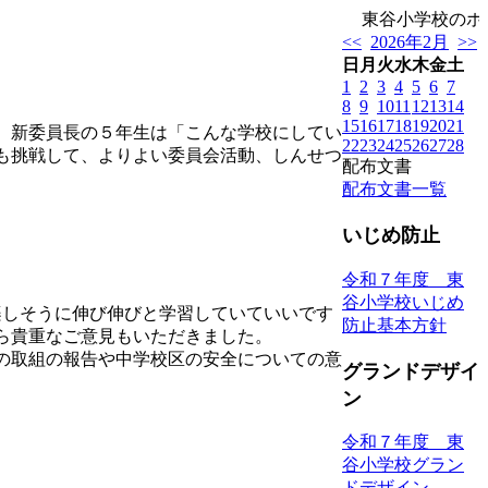
東谷小学校のホー
<<
2026年2月
>>
日
月
火
水
木
金
土
1
2
3
4
5
6
7
8
9
10
11
12
13
14
15
16
17
18
19
20
21
、新委員長の５年生は「こんな学校にしてい
22
23
24
25
26
27
28
も挑戦して、よりよい委員会活動、しんせつ
配布文書
配布文書一覧
いじめ防止
令和７年度 東
谷小学校いじめ
しそうに伸び伸びと学習していていいです
防止基本方針
ら貴重なご意見もいただきました。
の取組の報告や中学校区の安全についての意
グランドデザイ
ン
令和７年度 東
谷小学校グラン
ドデザイン