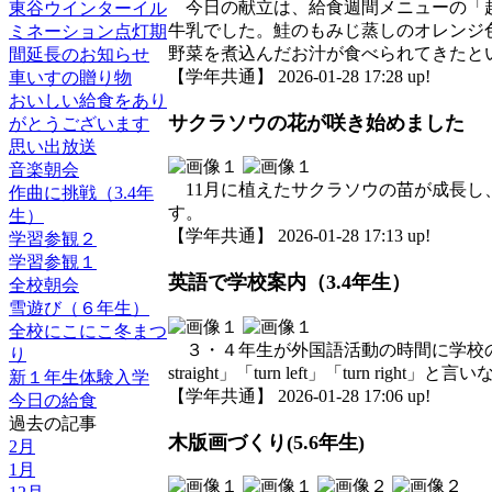
今日の献立は、給食週間メニューの「越
東谷ウインターイル
牛乳でした。鮭のもみじ蒸しのオレンジ
ミネーション点灯期
野菜を煮込んだお汁が食べられてきたと
間延長のお知らせ
【学年共通】 2026-01-28 17:28 up!
車いすの贈り物
おいしい給食をあり
サクラソウの花が咲き始めました
がとうございます
思い出放送
音楽朝会
11月に植えたサクラソウの苗が成長し
作曲に挑戦（3.4年
す。
生）
【学年共通】 2026-01-28 17:13 up!
学習参観２
学習参観１
英語で学校案内（3.4年生）
全校朝会
雪遊び（６年生）
全校にこにこ冬まつ
３・４年生が外国語活動の時間に学校の
り
straight」「turn left」「turn 
新１年生体験入学
【学年共通】 2026-01-28 17:06 up!
今日の給食
過去の記事
木版画づくり(5.6年生)
2月
1月