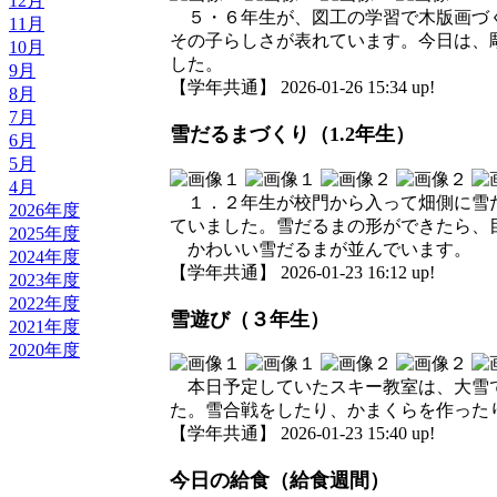
12月
５・６年生が、図工の学習で木版画づく
11月
その子らしさが表れています。今日は、
10月
した。
9月
【学年共通】 2026-01-26 15:34 up!
8月
7月
雪だるまづくり（1.2年生）
6月
5月
4月
１．２年生が校門から入って畑側に雪だ
2026年度
ていました。雪だるまの形ができたら、
2025年度
かわいい雪だるまが並んでいます。
2024年度
【学年共通】 2026-01-23 16:12 up!
2023年度
2022年度
雪遊び（３年生）
2021年度
2020年度
本日予定していたスキー教室は、大雪で
た。雪合戦をしたり、かまくらを作った
【学年共通】 2026-01-23 15:40 up!
今日の給食（給食週間）