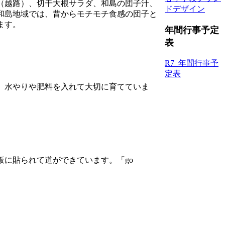
（越路）、切干大根サラダ、和島の団子汁、
ドデザイン
和島地域では、昔からモチモチ食感の団子と
ます。
年間行事予定
表
R7_年間行事予
定表
、水やりや肥料を入れて大切に育てていま
に貼られて道ができています。「go