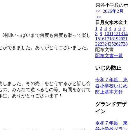
東谷小学校のホー
<<
2026年2月
>>
日
月
火
水
木
金
土
1
2
3
4
5
6
7
8
9
10
11
12
13
14
、時間いっぱいまで何度も何度も滑って楽し
15
16
17
18
19
20
21
22
23
24
25
26
27
28
とができました。ありがとうございました。
配布文書
配布文書一覧
いじめ防止
令和７年度 東
売しました。その売上をどうするかと話し合
谷小学校いじめ
もの、みんなで遊べるもの等、時間をかけて
防止基本方針
年生、ありがとうございます！
グランドデザ
イン
令和７年度 東
谷小学校グラン