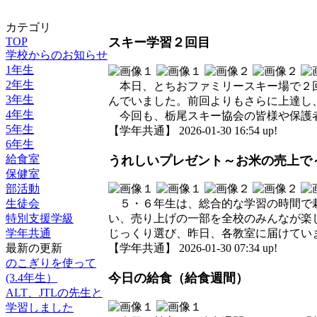
カテゴリ
TOP
スキー学習２回目
学校からのお知らせ
1年生
2年生
本日、とちおファミリースキー場で２回
3年生
んでいました。前回よりもさらに上達し
4年生
今回も、栃尾スキー協会の皆様や保護者
5年生
【学年共通】 2026-01-30 16:54 up!
6年生
給食室
うれしいプレゼント～お米の売上で
保健室
部活動
生徒会
５・６年生は、総合的な学習の時間で栽
特別支援学級
い、売り上げの一部を全校のみんなが楽
学年共通
じっくり選び、昨日、各教室に届けてい
最新の更新
【学年共通】 2026-01-30 07:34 up!
のこぎりを使って
今日の給食（給食週間）
(3.4年生）
ALT、JTLの先生と
学習しました