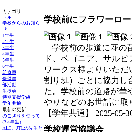
カテゴリ
TOP
学校前にフラワーロー
学校からのお知ら
せ
1年生
2年生
学校前の歩道に花の苗
3年生
4年生
ド、ベゴニア、サルビ
5年生
6年生
ワークス様よりいただ
給食室
割り班）ごとに協力し
保健室
部活動
た。学校前の道路が華
生徒会
特別支援学級
やりなどのお世話に取
学年共通
最新の更新
【学年共通】 2025-05-30 1
のこぎりを使って
(3.4年生）
学校運営協議会
ALT、JTLの先生と