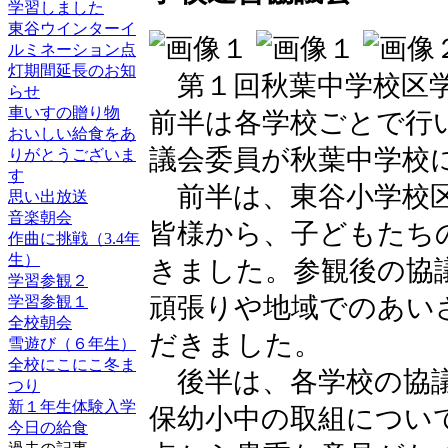
学習しました
東谷ウインターイ
ルミネーション点
灯期間延長のお知
第１回秋葉中学校区学
らせ
車いすの贈り物
前半は各学校ごとで行
おいしい給食をあ
議会委員が秋葉中学校
りがとうございま
す
前半は、東谷小学校区
思い出放送
音楽朝会
皆様から、子どもたち
作曲に挑戦（3.4年
生）
きました。参観後の協
学習参観２
頑張りや地域でのあい
学習参観１
全校朝会
だきました。
雪遊び（６年生）
全校にこにこ冬ま
後半は、各学校の協議
つり
新１年生体験入学
保幼小中の取組につい
今日の給食